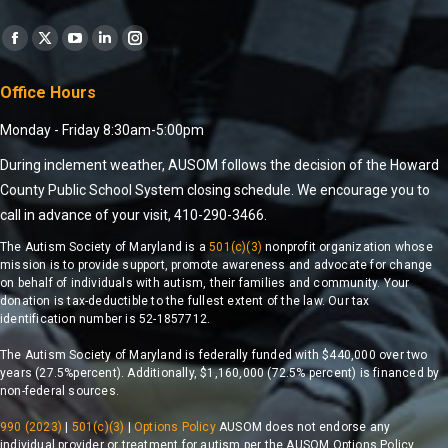
Find us on:
Office Hours
Monday - Friday 8:30am-5:00pm
During inclement weather, AUSOM follows the decision of the Howard
County Public School System closing schedule. We encourage you to
call in advance of your visit, 410-290-3466.
The Autism Society of Maryland is a
501(c)(3)
nonprofit organization whose
mission is to provide support, promote awareness and advocate for change
on behalf of individuals with autism, their families and community. Your
donation is tax-deductible to the fullest extent of the law. Our tax
identification number is 52-1857712.
The Autism Society of Maryland is federally funded with $440,000 over two
years (27.5%percent). Additionally, $1,160,000 (72.5% percent) is financed by
non-federal sources.
990 (2023)
|
501(c)(3)
|
Options Policy
AUSOM does not endorse any
individual provider or treatment for autism per the AUSOM Options Policy.